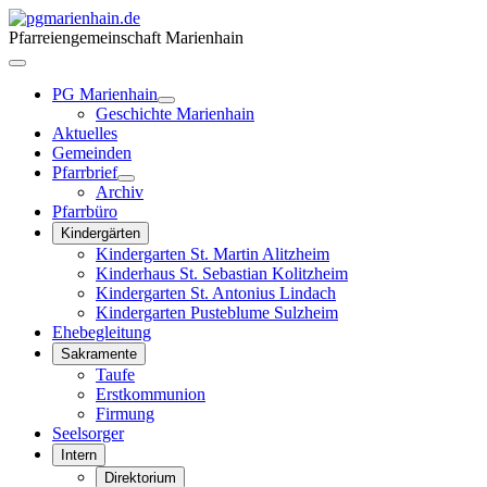
Pfarreiengemeinschaft Marienhain
PG Marienhain
Geschichte Marienhain
Aktuelles
Gemeinden
Pfarrbrief
Archiv
Pfarrbüro
Kindergärten
Kindergarten St. Martin Alitzheim
Kinderhaus St. Sebastian Kolitzheim
Kindergarten St. Antonius Lindach
Kindergarten Pusteblume Sulzheim
Ehebegleitung
Sakramente
Taufe
Erstkommunion
Firmung
Seelsorger
Intern
Direktorium