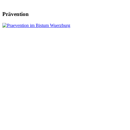
Prävention
Leitung:
Anschrift:
Pfr. Andreas Engert
Kath. Pfarrbüro Herlheim
Tel.09382 / 3101971
Pfarrgasse 2
Diese E-Mail-Adresse ist vor Spambots
geschützt! Zur Anzeige muss JavaScript
eingeschaltet sein.
97509 Herlheim
Tel.: 09382/3101991
© PG Marienhain 2022
www.pgmarienhain.de
Fax.: 09382/3101981
Email:
Diese E-Mail-Adresse ist vor Spambots geschützt! Zur Anzeige
muss JavaScript eingeschaltet sein.