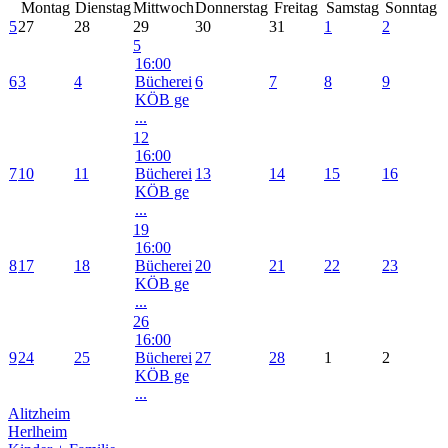
Montag
Dienstag
Mittwoch
Donnerstag
Freitag
Samstag
Sonntag
5
27
28
29
30
31
1
2
5
16:00
6
3
4
Bücherei
6
7
8
9
KÖB ge
...
12
16:00
7
10
11
Bücherei
13
14
15
16
KÖB ge
...
19
16:00
8
17
18
Bücherei
20
21
22
23
KÖB ge
...
26
16:00
9
24
25
Bücherei
27
28
1
2
KÖB ge
...
Alitzheim
Herlheim