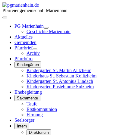
Pfarreiengemeinschaft Marienhain
PG Marienhain
Geschichte Marienhain
Aktuelles
Gemeinden
Pfarrbrief
Archiv
Pfarrbüro
Kindergärten
Kindergarten St. Martin Alitzheim
Kinderhaus St. Sebastian Kolitzheim
Kindergarten St. Antonius Lindach
Kindergarten Pusteblume Sulzheim
Ehebegleitung
Sakramente
Taufe
Erstkommunion
Firmung
Seelsorger
Intern
Direktorium