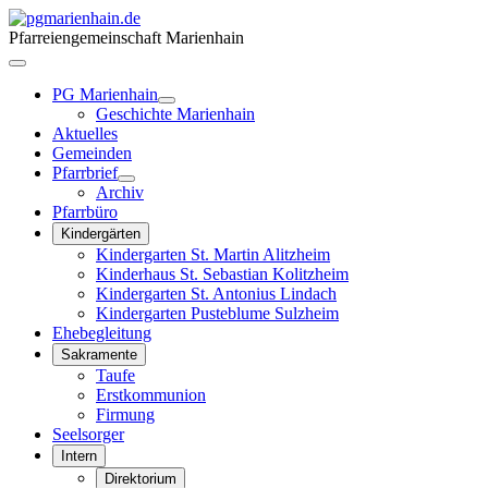
Pfarreiengemeinschaft Marienhain
PG Marienhain
Geschichte Marienhain
Aktuelles
Gemeinden
Pfarrbrief
Archiv
Pfarrbüro
Kindergärten
Kindergarten St. Martin Alitzheim
Kinderhaus St. Sebastian Kolitzheim
Kindergarten St. Antonius Lindach
Kindergarten Pusteblume Sulzheim
Ehebegleitung
Sakramente
Taufe
Erstkommunion
Firmung
Seelsorger
Intern
Direktorium