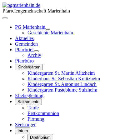
Pfarreiengemeinschaft Marienhain
PG Marienhain
Geschichte Marienhain
Aktuelles
Gemeinden
Pfarrbrief
Archiv
Pfarrbüro
Kindergärten
Kindergarten St. Martin Alitzheim
Kinderhaus St. Sebastian Kolitzheim
Kindergarten St. Antonius Lindach
Kindergarten Pusteblume Sulzheim
Ehebegleitung
Sakramente
Taufe
Erstkommunion
Firmung
Seelsorger
Intern
Direktorium