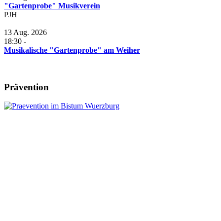
"Gartenprobe" Musikverein
PJH
13 Aug. 2026
18:30
-
Musikalische "Gartenprobe" am Weiher
Prävention
Leitung:
Anschrift:
Pfr. Andreas Engert
Kath. Pfarrbüro Herlheim
Tel.09382 / 3101971
Pfarrgasse 2
Diese E-Mail-Adresse ist vor Spambots
geschützt! Zur Anzeige muss JavaScript
eingeschaltet sein.
97509 Herlheim