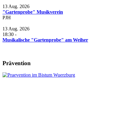
13 Aug. 2026
"Gartenprobe" Musikverein
PJH
13 Aug. 2026
18:30
-
Musikalische "Gartenprobe" am Weiher
Prävention
Leitung:
Anschrift:
Pfr. Andreas Engert
Kath. Pfarrbüro Herlheim
Tel.09382 / 3101971
Pfarrgasse 2
Diese E-Mail-Adresse ist vor Spambots
geschützt! Zur Anzeige muss JavaScript
eingeschaltet sein.