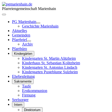
Pfarreiengemeinschaft Marienhain
PG Marienhain
Geschichte Marienhain
Aktuelles
Gemeinden
Pfarrbrief
Archiv
Pfarrbüro
Kindergärten
Kindergarten St. Martin Alitzheim
Kinderhaus St. Sebastian Kolitzheim
Kindergarten St. Antonius Lindach
Kindergarten Pusteblume Sulzheim
Ehebegleitung
Sakramente
Taufe
Erstkommunion
Firmung
Seelsorger
Intern
Direktorium