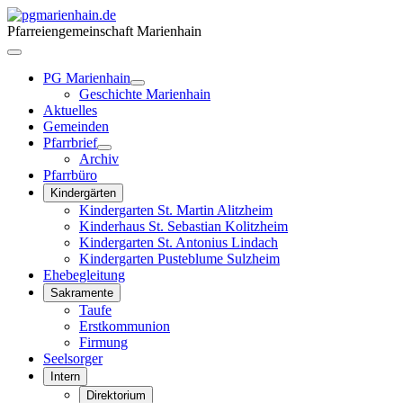
Pfarreiengemeinschaft Marienhain
PG Marienhain
Geschichte Marienhain
Aktuelles
Gemeinden
Pfarrbrief
Archiv
Pfarrbüro
Kindergärten
Kindergarten St. Martin Alitzheim
Kinderhaus St. Sebastian Kolitzheim
Kindergarten St. Antonius Lindach
Kindergarten Pusteblume Sulzheim
Ehebegleitung
Sakramente
Taufe
Erstkommunion
Firmung
Seelsorger
Intern
Direktorium