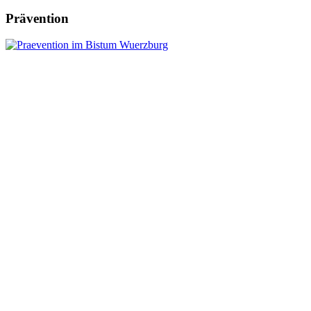
Prävention
Leitung:
Anschrift:
Pfr. Andreas Engert
Kath. Pfarrbüro Herlheim
Tel.09382 / 3101971
Pfarrgasse 2
Diese E-Mail-Adresse ist vor Spambots
geschützt! Zur Anzeige muss JavaScript
eingeschaltet sein.
97509 Herlheim
Tel.: 09382/3101991
© PG Marienhain 2022
www.pgmarienhain.de
Fax.: 09382/3101981
Email:
Diese E-Mail-Adresse ist vor Spambots geschützt! Zur Anzeige
muss JavaScript eingeschaltet sein.