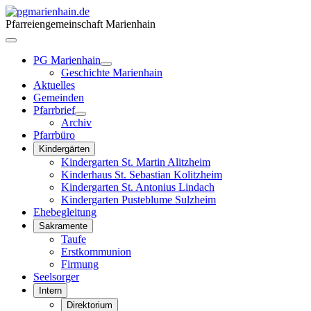
Pfarreiengemeinschaft Marienhain
PG Marienhain
Geschichte Marienhain
Aktuelles
Gemeinden
Pfarrbrief
Archiv
Pfarrbüro
Kindergärten
Kindergarten St. Martin Alitzheim
Kinderhaus St. Sebastian Kolitzheim
Kindergarten St. Antonius Lindach
Kindergarten Pusteblume Sulzheim
Ehebegleitung
Sakramente
Taufe
Erstkommunion
Firmung
Seelsorger
Intern
Direktorium