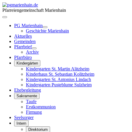
Pfarreiengemeinschaft Marienhain
PG Marienhain
Geschichte Marienhain
Aktuelles
Gemeinden
Pfarrbrief
Archiv
Pfarrbüro
Kindergärten
Kindergarten St. Martin Alitzheim
Kinderhaus St. Sebastian Kolitzheim
Kindergarten St. Antonius Lindach
Kindergarten Pusteblume Sulzheim
Ehebegleitung
Sakramente
Taufe
Erstkommunion
Firmung
Seelsorger
Intern
Direktorium