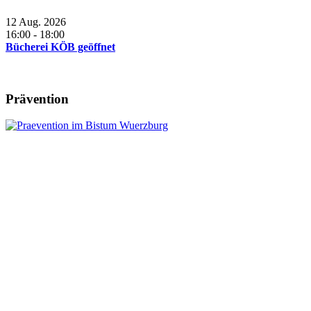
12 Aug. 2026
16:00
-
18:00
Bücherei KÖB geöffnet
Prävention
Leitung:
Anschrift:
Pfr. Andreas Engert
Kath. Pfarrbüro Herlheim
Tel.09382 / 3101971
Pfarrgasse 2
Diese E-Mail-Adresse ist vor Spambots
geschützt! Zur Anzeige muss JavaScript
eingeschaltet sein.
97509 Herlheim
Tel.: 09382/3101991